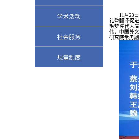
11
月
23
学术活动
礼暨翻译促
毛梦溪代为
伟，中国外
社会服务
研究院常务副
规章制度