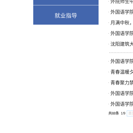
外院师生中
·
外国语学院
·
就业指导
月满中秋
·
外国语学
·
沈阳建筑大
·
外国语学
·
青春温暖夕
·
青春聚力
·
外国语学院
·
外国语学
·
共88条 1/9
首