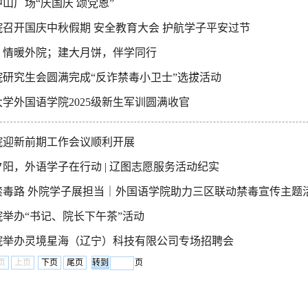
山广场“庆国庆 颂党恩”
召开国庆中秋假期 安全教育大会 护航学子平安过节
，情暖外院；建大月饼，伴学同行
院研究生会圆满完成“反诈禁毒小卫士”选拔活动
学外国语学院2025级新生军训圆满收官
院迎新前期工作会议顺利开展
阳，外语学子在行动 | 辽图志愿服务活动纪实
禁毒路 外院学子展担当｜外国语学院助力三区联动禁毒宣传主题
举办“书记、院长下午茶”活动
院举办灵境星海（辽宁）科技有限公司专场招聘会
页
上页
下页
尾页
页