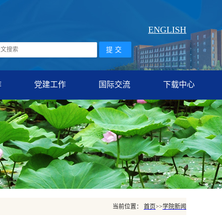
ENGLISH
作
党建工作
国际交流
下载中心
当前位置：
首页
>>
学院新闻