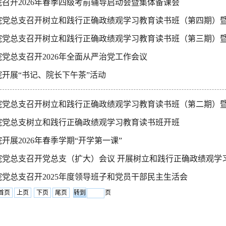
召开2026年春季四级考前辅导启动会暨集体备课会
院党总支召开树立和践行正确政绩观学习教育读书班（第四期）
院党总支召开树立和践行正确政绩观学习教育读书班（第三期）
党总支召开2026年全面从严治党工作会议
开展“书记、院长下午茶”活动
院党总支召开树立和践行正确政绩观学习教育读书班（第二期）
院党总支树立和践行正确政绩观学习教育读书班开班
开展2026年春季学期“开学第一课”
院党总支召开党总支（扩大）会议 开展树立和践行正确政绩观学
党总支召开2025年度领导班子和党员干部民主生活会
首页
上页
下页
尾页
页